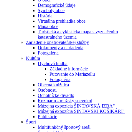
Demografické údaje
Symboly obce
História
Virtuálna prehliadka obce
Mapa obce
Turistická a cyklistická mapa s vyznačením
katastrálneho územia
Zariadenie opatrovateľskej služby
Dokumenty a nariadenia
Fotogaléria
Kultúra
Dychová hudba
Základné informácie
Putovanie do Mariazellu
Fotogaléria
Obecná knižnica
Osobnosti
Ochotnícke divadlo
Rozmarín - mužský spevokol
Múzejná expozícia ŠINTAVSKÁ IZBA"
Múzejná expozícia ŠINTAVSKÍ KOŠIKÁRI"
Publikácie
Šport
Multifunkčný športový areál