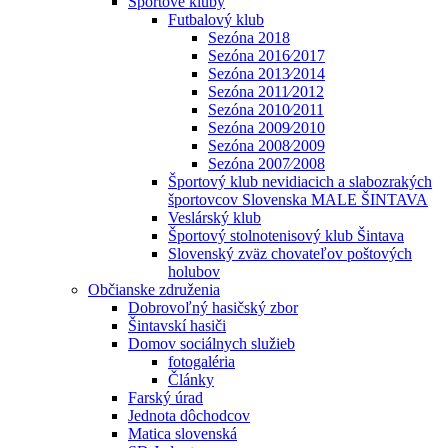
Športové kluby
Futbalový klub
Sezóna 2018
Sezóna 2016⁄2017
Sezóna 2013⁄2014
Sezóna 2011⁄2012
Sezóna 2010⁄2011
Sezóna 2009⁄2010
Sezóna 2008⁄2009
Sezóna 2007⁄2008
Športový klub nevidiacich a slabozrakých
športovcov Slovenska MALE ŠINTAVA
Veslárský klub
Športový stolnotenisový klub Šintava
Slovenský zväz chovateľov poštových
holubov
Občianske združenia
Dobrovoľný hasičský zbor
Šintavskí hasiči
Domov sociálnych služieb
fotogaléria
Články
Farský úrad
Jednota dôchodcov
Matica slovenská