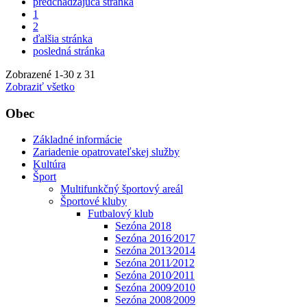
predchádzajúca stránka
1
2
ďalšia stránka
posledná stránka
Zobrazené
1
-
30
z 31
Zobraziť všetko
Obec
Základné informácie
Zariadenie opatrovateľskej služby
Kultúra
Šport
Multifunkčný športový areál
Športové kluby
Futbalový klub
Sezóna 2018
Sezóna 2016⁄2017
Sezóna 2013⁄2014
Sezóna 2011⁄2012
Sezóna 2010⁄2011
Sezóna 2009⁄2010
Sezóna 2008⁄2009