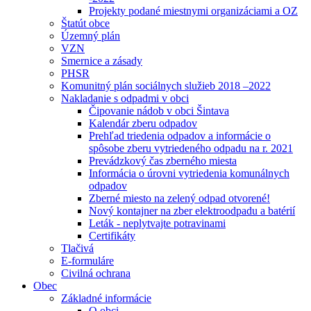
Projekty podané miestnymi organizáciami a OZ
Štatút obce
Územný plán
VZN
Smernice a zásady
PHSR
Komunitný plán sociálnych služieb 2018 –2022
Nakladanie s odpadmi v obci
Čipovanie nádob v obci Šintava
Kalendár zberu odpadov
Prehľad triedenia odpadov a informácie o
spôsobe zberu vytriedeného odpadu na r. 2021
Prevádzkový čas zberného miesta
Informácia o úrovni vytriedenia komunálnych
odpadov
Zberné miesto na zelený odpad otvorené!
Nový kontajner na zber elektroodpadu a batérií
Leták - neplytvajte potravinami
Certifikáty
Tlačivá
E-formuláre
Civilná ochrana
Obec
Základné informácie
O obci