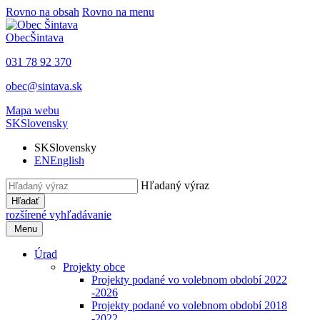
Rovno na obsah
Rovno na menu
Obec
Šintava
031 78 92 370
obec@sintava.sk
Mapa webu
SK
Slovensky
SK
Slovensky
EN
English
Hľadaný výraz
Hľadať
rozšírené vyhľadávanie
Menu
Úrad
Projekty obce
Projekty podané vo volebnom období 2022
-2026
Projekty podané vo volebnom období 2018
-2022