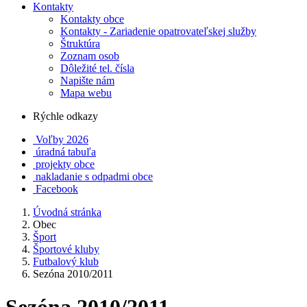
Kontakty
Kontakty obce
Kontakty - Zariadenie opatrovateľskej služby
Štruktúra
Zoznam osob
Dôležité tel. čísla
Napište nám
Mapa webu
Rýchle odkazy
Voľby 2026
úradná tabuľa
projekty obce
nakladanie s odpadmi obce
Facebook
Úvodná stránka
Obec
Šport
Športové kluby
Futbalový klub
Sezóna 2010/2011