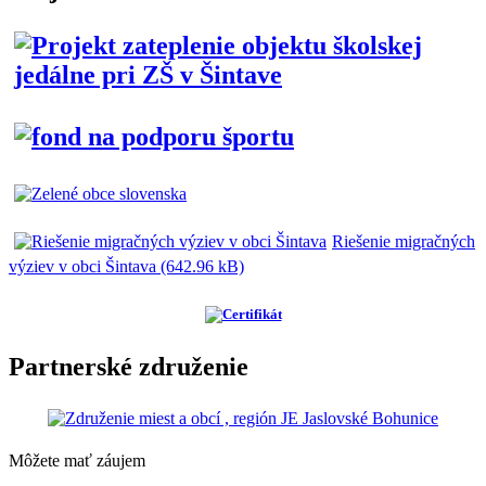
Riešenie migračných
výziev v obci Šintava (642.96 kB)
Partnerské združenie
Môžete mať záujem