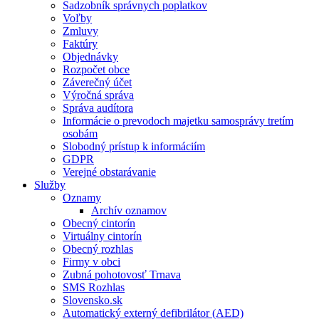
Sadzobník správnych poplatkov
Voľby
Zmluvy
Faktúry
Objednávky
Rozpočet obce
Záverečný účet
Výročná správa
Správa audítora
Informácie o prevodoch majetku samosprávy tretím
osobám
Slobodný prístup k informáciím
GDPR
Verejné obstarávanie
Služby
Oznamy
Archív oznamov
Obecný cintorín
Virtuálny cintorín
Obecný rozhlas
Firmy v obci
Zubná pohotovosť Trnava
SMS Rozhlas
Slovensko.sk
Automatický externý defibrilátor (AED)