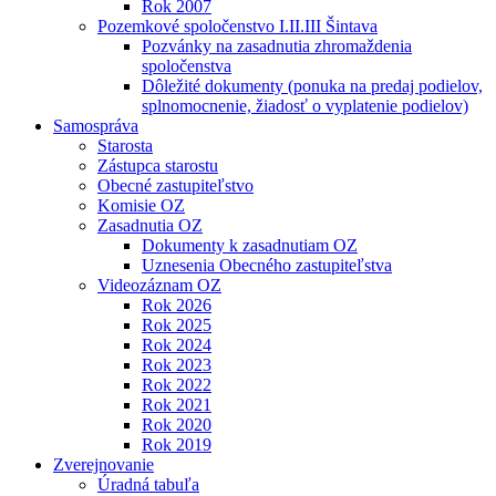
Rok 2007
Pozemkové spoločenstvo I.II.III Šintava
Pozvánky na zasadnutia zhromaždenia
spoločenstva
Dôležité dokumenty (ponuka na predaj podielov,
splnomocnenie, žiadosť o vyplatenie podielov)
Samospráva
Starosta
Zástupca starostu
Obecné zastupiteľstvo
Komisie OZ
Zasadnutia OZ
Dokumenty k zasadnutiam OZ
Uznesenia Obecného zastupiteľstva
Videozáznam OZ
Rok 2026
Rok 2025
Rok 2024
Rok 2023
Rok 2022
Rok 2021
Rok 2020
Rok 2019
Zverejnovanie
Úradná tabuľa