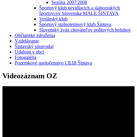
Sezóna 2007⁄2008
Športový klub nevidiacich a slabozrakých
športovcov Slovenska MALE ŠINTAVA
Veslárský klub
Športový stolnotenisový klub Šintava
Slovenský zväz chovateľov poštových holubov
Občianske združenia
Vzdelávanie
Šintavský spravodaj
Udalosti v obci
Fotogaléria
Pozemkové spoločenstvo I.II.III Šintava
Videozáznam OZ