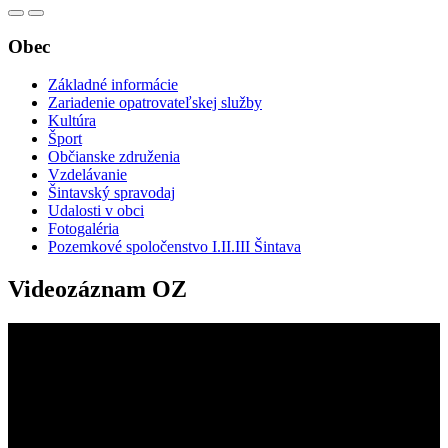
Obec
Základné informácie
Zariadenie opatrovateľskej služby
Kultúra
Šport
Občianske združenia
Vzdelávanie
Šintavský spravodaj
Udalosti v obci
Fotogaléria
Pozemkové spoločenstvo I.II.III Šintava
Videozáznam OZ