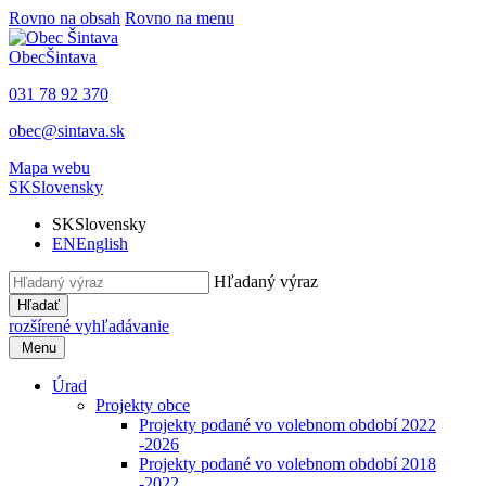
Rovno na obsah
Rovno na menu
Obec
Šintava
031 78 92 370
obec@sintava.sk
Mapa webu
SK
Slovensky
SK
Slovensky
EN
English
Hľadaný výraz
Hľadať
rozšírené vyhľadávanie
Menu
Úrad
Projekty obce
Projekty podané vo volebnom období 2022
-2026
Projekty podané vo volebnom období 2018
-2022