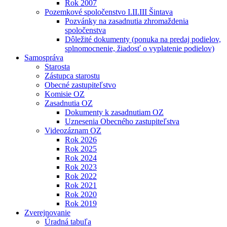
Rok 2007
Pozemkové spoločenstvo I.II.III Šintava
Pozvánky na zasadnutia zhromaždenia
spoločenstva
Dôležité dokumenty (ponuka na predaj podielov,
splnomocnenie, žiadosť o vyplatenie podielov)
Samospráva
Starosta
Zástupca starostu
Obecné zastupiteľstvo
Komisie OZ
Zasadnutia OZ
Dokumenty k zasadnutiam OZ
Uznesenia Obecného zastupiteľstva
Videozáznam OZ
Rok 2026
Rok 2025
Rok 2024
Rok 2023
Rok 2022
Rok 2021
Rok 2020
Rok 2019
Zverejnovanie
Úradná tabuľa