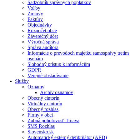
Sadzobník správnych poplatkov
Voľby
Zmluvy
Faktúry
Objednávky
Rozpočet obce
Záverečný účet
Výročná správa
Správa audítora
Informácie o prevodoch majetku samosprávy tretím
osobám
Slobodný prístup k informáciím
GDPR
Verejné obstarávanie
Služby
Oznamy
Archív oznamov
Obecný cintorín
Virtuálny cintorín
Obecný rozhlas
Firmy v obci
Zubná pohotovosť Trnava
SMS Rozhlas
Slovensko.sk
Automatický externý defibrilátor (AED)