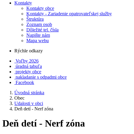
Kontakty
Kontakty obce
Kontakty - Zariadenie opatrovateľskej služby
Štruktúra
Zoznam osob
Dôležité tel. čísla
Napište nám
Mapa webu
Rýchle odkazy
Voľby 2026
úradná tabuľa
projekty obce
nakladanie s odpadmi obce
Facebook
Úvodná stránka
Obec
Udalosti v obci
Deň detí - Nerf zóna
Deň detí - Nerf zóna