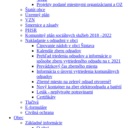
Projekty podané miestnymi organizáciami a OZ
Štatút obce
Územný plán
VZN
Smernice a zásady
PHSR
Komunitný plán sociálnych služieb 2018 –2022
Nakladanie s odpadmi v obci
Čipovanie nádob v obci Šintava
Kalendár zberu odpadov
Prehľad triedenia odpadov a informácie o
spôsobe zberu vytriedeného odpadu na r. 2021
Prevádzkový čas zberného miesta
Informácia o úrovni vytriedenia komunálnych
odpadov
Zberné miesto na zelený odpad otvorené!
Nový kontajner na zber elektroodpadu a batérií
Leták - neplytvajte potravinami
Certifikáty
Tlačivá
E-formuláre
Civilná ochrana
Obec
Základné informácie
O obci