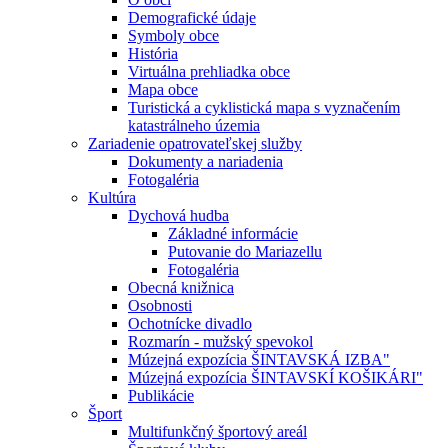
Demografické údaje
Symboly obce
História
Virtuálna prehliadka obce
Mapa obce
Turistická a cyklistická mapa s vyznačením
katastrálneho územia
Zariadenie opatrovateľskej služby
Dokumenty a nariadenia
Fotogaléria
Kultúra
Dychová hudba
Základné informácie
Putovanie do Mariazellu
Fotogaléria
Obecná knižnica
Osobnosti
Ochotnícke divadlo
Rozmarín - mužský spevokol
Múzejná expozícia ŠINTAVSKÁ IZBA"
Múzejná expozícia ŠINTAVSKÍ KOŠIKÁRI"
Publikácie
Šport
Multifunkčný športový areál