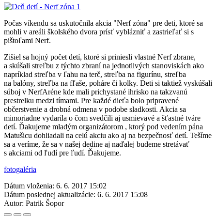
Počas víkendu sa uskutočnila akcia "Nerf zóna" pre deti, ktoré sa
mohli v areáli školského dvora prísť vyblázniť a zastrieľať si s
pištoľami Nerf.
Zišiel sa hojný počet detí, ktoré si priniesli vlastné Nerf zbrane,
a skúšali streľbu z týchto zbraní na jednotlivých stanoviskách ako
napríklad streľba v ľahu na terč, streľba na figurínu, streľba
na balóny, streľba na fľaše, poháre či kolky. Deti si taktiež vyskúšali
súboj v NerfAréne kde mali prichystané ihrisko na takzvanú
prestrelku medzi tímami. Pre každé dieťa bolo pripravené
občerstvenie a drobná odmena v podobe sladkosti. Akcia sa
mimoriadne vydarila o čom svedčili aj usmievavé a šťastné tváre
detí. Ďakujeme mladým organizátorom , ktorý pod vedením pána
Matušicu dohliadali na celú akciu ako aj na bezpečnosť detí. Tešíme
sa a veríme, že sa v našej dedine aj naďalej budeme stretávať
s akciami od ľudí pre ľudí. Ďakujeme.
fotogaléria
Dátum vloženia:
6. 6. 2017 15:02
Dátum poslednej aktualizácie:
6. 6. 2017 15:08
Autor:
Patrik Šopor