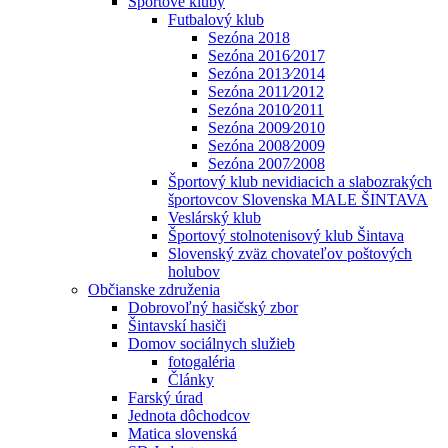
Športové kluby
Futbalový klub
Sezóna 2018
Sezóna 2016⁄2017
Sezóna 2013⁄2014
Sezóna 2011⁄2012
Sezóna 2010⁄2011
Sezóna 2009⁄2010
Sezóna 2008⁄2009
Sezóna 2007⁄2008
Športový klub nevidiacich a slabozrakých
športovcov Slovenska MALE ŠINTAVA
Veslárský klub
Športový stolnotenisový klub Šintava
Slovenský zväz chovateľov poštových
holubov
Občianske združenia
Dobrovoľný hasičský zbor
Šintavskí hasiči
Domov sociálnych služieb
fotogaléria
Články
Farský úrad
Jednota dôchodcov
Matica slovenská