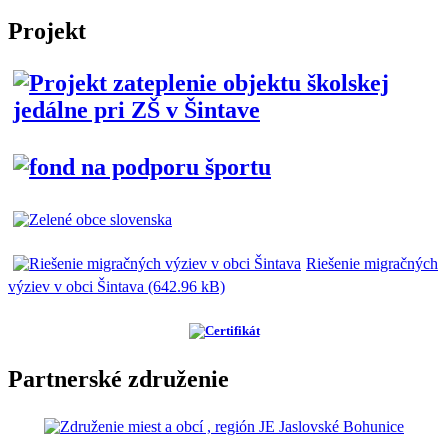
Projekt
Riešenie migračných
výziev v obci Šintava (642.96 kB)
Partnerské združenie