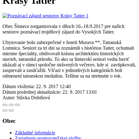
Krásy Tatier
Obec Šintava zorganizovala v dňoch 16.-18.9.2017 pre našich
seniorov poznávací trojdňový zájazd do Vysokých Tatier.
Ubytovanie bolo zabezpečené v hoteli Morava **, Tatranská
Lomnica. Seniori za tri dni sa zoznámili s históriou Tatier, ochutnali
miestne špeciality, obdivovali krásnu architektúru historických
stavieb, tatranskú prírodu. To ako sa šintavskí seniori vedia baviť
ukázali aj v rámci spoločne strávených večerov, kde si zavtipkovali,
zaspievali a zasúťažili. Víťazi v jednotlivých kategóriách boli
odmenení tatranskou medailou. Tešíme sa na stretnutie o rok.
Dátum vloženia:
22. 9. 2017 12:40
Dátum poslednej aktualizácie:
22. 9. 2017 13:01
Autor:
Slávka Dobišová
Obec
Základné informácie
Zariadenie opatrovateľskej služby