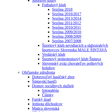
Športové kluby
Futbalový klub
Sezóna 2018
Sezóna 2016⁄2017
Sezóna 2013⁄2014
Sezóna 2011⁄2012
Sezóna 2010⁄2011
Sezóna 2009⁄2010
Sezóna 2008⁄2009
Sezóna 2007⁄2008
Športový klub nevidiacich a slabozrakých
športovcov Slovenska MALE ŠINTAVA
Veslárský klub
Športový stolnotenisový klub Šintava
Slovenský zväz chovateľov poštových
holubov
Občianske združenia
Dobrovoľný hasičský zbor
Šintavskí hasiči
Domov sociálnych služieb
fotogaléria
Články
Farský úrad
Jednota dôchodcov
Matica slovenská