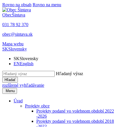
Rovno na obsah
Rovno na menu
Obec
Šintava
031 78 92 370
obec@sintava.sk
Mapa webu
SK
Slovensky
SK
Slovensky
EN
English
Hľadaný výraz
Hľadať
rozšírené vyhľadávanie
Menu
Úrad
Projekty obce
Projekty podané vo volebnom období 2022
-2026
Projekty podané vo volebnom období 2018
-2022