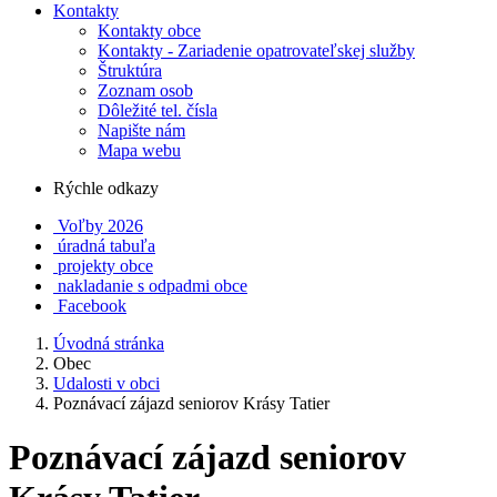
Kontakty
Kontakty obce
Kontakty - Zariadenie opatrovateľskej služby
Štruktúra
Zoznam osob
Dôležité tel. čísla
Napište nám
Mapa webu
Rýchle odkazy
Voľby 2026
úradná tabuľa
projekty obce
nakladanie s odpadmi obce
Facebook
Úvodná stránka
Obec
Udalosti v obci
Poznávací zájazd seniorov Krásy Tatier
Poznávací zájazd seniorov