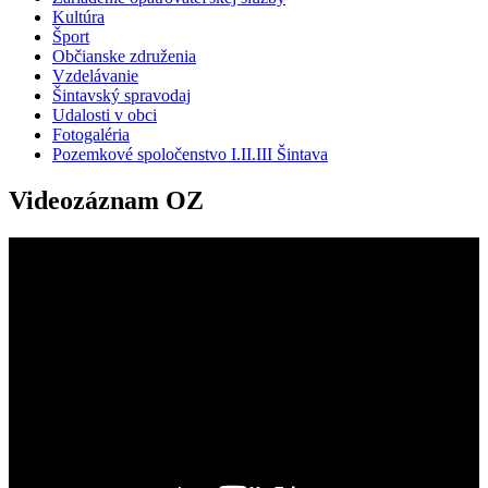
Kultúra
Šport
Občianske združenia
Vzdelávanie
Šintavský spravodaj
Udalosti v obci
Fotogaléria
Pozemkové spoločenstvo I.II.III Šintava
Videozáznam OZ