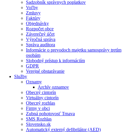
Sadzobník správnych poplatkov
Voľby
Zmluvy
Faktúry
Objednávky
Rozpočet obce
Záverečný účet
Výročná správa
Správa audítora
Informácie o prevodoch majetku samosprávy tretím
osobám
Slobodný prístup k informáciím
GDPR
Verejné obstarávanie
Služby
Oznamy
Archív oznamov
Obecný cintorín
Virtuálny cintorín
Obecný rozhlas
Firmy v obci
Zubná pohotovosť Trnava
SMS Rozhlas
Slovensko.sk
Automatický externý defibrilátor (AED)