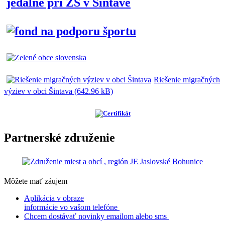
Riešenie migračných
výziev v obci Šintava (642.96 kB)
Partnerské združenie
Môžete mať záujem
Aplikácia v obraze
informácie vo vašom telefóne
Chcem dostávať novinky emailom alebo sms