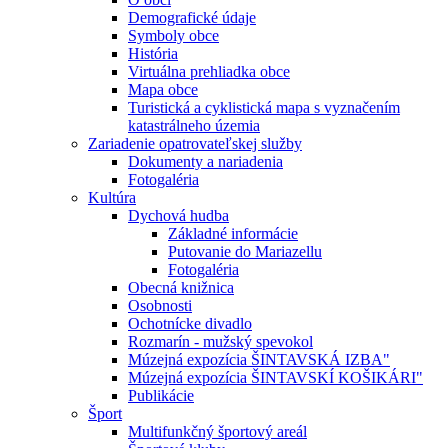
Demografické údaje
Symboly obce
História
Virtuálna prehliadka obce
Mapa obce
Turistická a cyklistická mapa s vyznačením
katastrálneho územia
Zariadenie opatrovateľskej služby
Dokumenty a nariadenia
Fotogaléria
Kultúra
Dychová hudba
Základné informácie
Putovanie do Mariazellu
Fotogaléria
Obecná knižnica
Osobnosti
Ochotnícke divadlo
Rozmarín - mužský spevokol
Múzejná expozícia ŠINTAVSKÁ IZBA"
Múzejná expozícia ŠINTAVSKÍ KOŠIKÁRI"
Publikácie
Šport
Multifunkčný športový areál