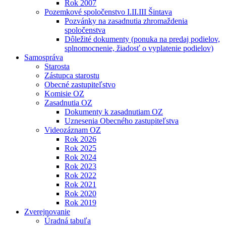
Rok 2007
Pozemkové spoločenstvo I.II.III Šintava
Pozvánky na zasadnutia zhromaždenia
spoločenstva
Dôležité dokumenty (ponuka na predaj podielov,
splnomocnenie, žiadosť o vyplatenie podielov)
Samospráva
Starosta
Zástupca starostu
Obecné zastupiteľstvo
Komisie OZ
Zasadnutia OZ
Dokumenty k zasadnutiam OZ
Uznesenia Obecného zastupiteľstva
Videozáznam OZ
Rok 2026
Rok 2025
Rok 2024
Rok 2023
Rok 2022
Rok 2021
Rok 2020
Rok 2019
Zverejnovanie
Úradná tabuľa