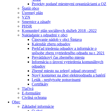
Projekty podané miestnymi organizáciami a OZ
Štatút obce
Územný plán
VZN
Smernice a zásady
PHSR
Komunitný plán sociálnych služieb 2018 –2022
Nakladanie s odpadmi v obci
Čipovanie nádob v obci Šintava
Kalendár zberu odpadov
Prehľad triedenia odpadov a informácie o
spôsobe zberu vytriedeného odpadu na r. 2021
Prevádzkový čas zberného miesta
Informácia o úrovni vytriedenia komunálnych
odpadov
Zberné miesto na zelený odpad otvorené!
Nový kontajner na zber elektroodpadu a batérií
Leták - neplytvajte potravinami
Certifikáty
Tlačivá
E-formuláre
Civilná ochrana
Obec
Základné informácie
O obci