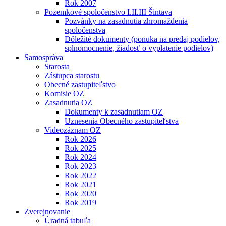
Rok 2007
Pozemkové spoločenstvo I.II.III Šintava
Pozvánky na zasadnutia zhromaždenia
spoločenstva
Dôležité dokumenty (ponuka na predaj podielov,
splnomocnenie, žiadosť o vyplatenie podielov)
Samospráva
Starosta
Zástupca starostu
Obecné zastupiteľstvo
Komisie OZ
Zasadnutia OZ
Dokumenty k zasadnutiam OZ
Uznesenia Obecného zastupiteľstva
Videozáznam OZ
Rok 2026
Rok 2025
Rok 2024
Rok 2023
Rok 2022
Rok 2021
Rok 2020
Rok 2019
Zverejnovanie
Úradná tabuľa