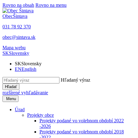
Rovno na obsah
Rovno na menu
Obec
Šintava
031 78 92 370
obec@sintava.sk
Mapa webu
SK
Slovensky
SK
Slovensky
EN
English
Hľadaný výraz
Hľadať
rozšírené vyhľadávanie
Menu
Úrad
Projekty obce
Projekty podané vo volebnom období 2022
-2026
Projekty podané vo volebnom období 2018
-2022