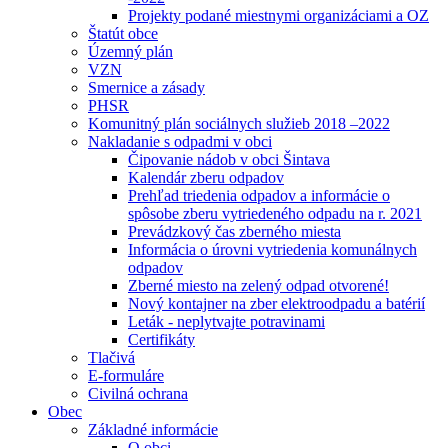
Projekty podané miestnymi organizáciami a OZ
Štatút obce
Územný plán
VZN
Smernice a zásady
PHSR
Komunitný plán sociálnych služieb 2018 –2022
Nakladanie s odpadmi v obci
Čipovanie nádob v obci Šintava
Kalendár zberu odpadov
Prehľad triedenia odpadov a informácie o
spôsobe zberu vytriedeného odpadu na r. 2021
Prevádzkový čas zberného miesta
Informácia o úrovni vytriedenia komunálnych
odpadov
Zberné miesto na zelený odpad otvorené!
Nový kontajner na zber elektroodpadu a batérií
Leták - neplytvajte potravinami
Certifikáty
Tlačivá
E-formuláre
Civilná ochrana
Obec
Základné informácie
O obci