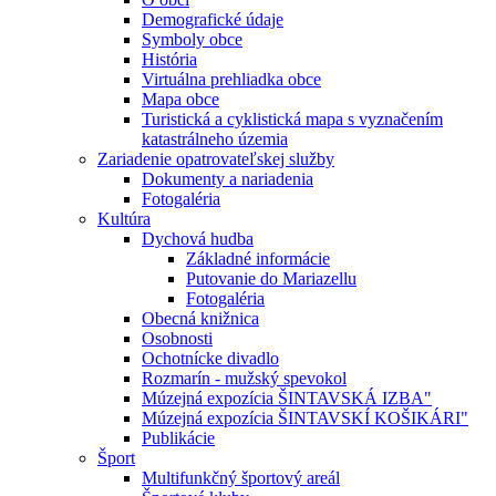
Demografické údaje
Symboly obce
História
Virtuálna prehliadka obce
Mapa obce
Turistická a cyklistická mapa s vyznačením
katastrálneho územia
Zariadenie opatrovateľskej služby
Dokumenty a nariadenia
Fotogaléria
Kultúra
Dychová hudba
Základné informácie
Putovanie do Mariazellu
Fotogaléria
Obecná knižnica
Osobnosti
Ochotnícke divadlo
Rozmarín - mužský spevokol
Múzejná expozícia ŠINTAVSKÁ IZBA"
Múzejná expozícia ŠINTAVSKÍ KOŠIKÁRI"
Publikácie
Šport
Multifunkčný športový areál