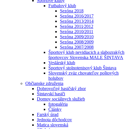
Športové kluby
Futbalový klub
Sezóna 2018
Sezóna 2016⁄2017
Sezóna 2013⁄2014
Sezóna 2011⁄2012
Sezóna 2010⁄2011
Sezóna 2009⁄2010
Sezóna 2008⁄2009
Sezóna 2007⁄2008
Športový klub nevidiacich a slabozrakých
športovcov Slovenska MALE ŠINTAVA
Veslárský klub
Športový stolnotenisový klub Šintava
Slovenský zväz chovateľov poštových
holubov
Občianske združenia
Dobrovoľný hasičský zbor
Šintavskí hasiči
Domov sociálnych služieb
fotogaléria
Články
Farský úrad
Jednota dôchodcov
Matica slovenská