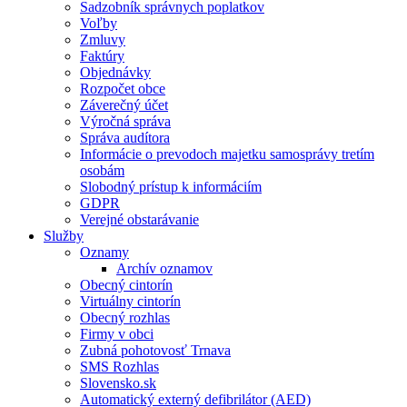
Sadzobník správnych poplatkov
Voľby
Zmluvy
Faktúry
Objednávky
Rozpočet obce
Záverečný účet
Výročná správa
Správa audítora
Informácie o prevodoch majetku samosprávy tretím
osobám
Slobodný prístup k informáciím
GDPR
Verejné obstarávanie
Služby
Oznamy
Archív oznamov
Obecný cintorín
Virtuálny cintorín
Obecný rozhlas
Firmy v obci
Zubná pohotovosť Trnava
SMS Rozhlas
Slovensko.sk
Automatický externý defibrilátor (AED)