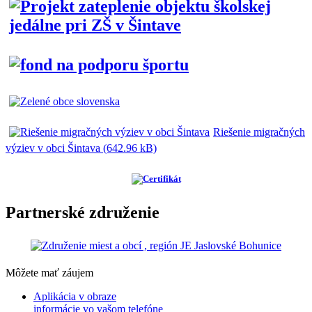
Riešenie migračných
výziev v obci Šintava (642.96 kB)
Partnerské združenie
Môžete mať záujem
Aplikácia v obraze
informácie vo vašom telefóne