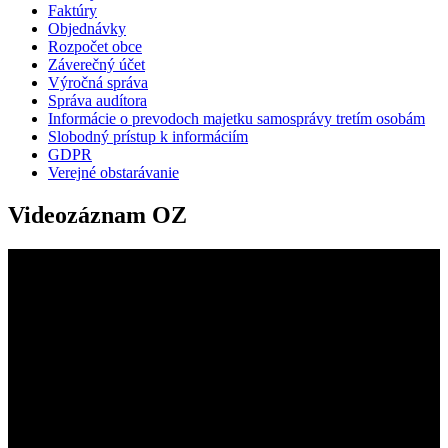
Faktúry
Objednávky
Rozpočet obce
Záverečný účet
Výročná správa
Správa audítora
Informácie o prevodoch majetku samosprávy tretím osobám
Slobodný prístup k informáciím
GDPR
Verejné obstarávanie
Videozáznam OZ