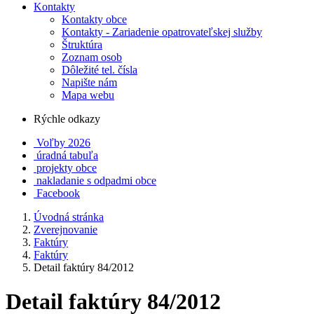
Kontakty
Kontakty obce
Kontakty - Zariadenie opatrovateľskej služby
Štruktúra
Zoznam osob
Dôležité tel. čísla
Napište nám
Mapa webu
Rýchle odkazy
Voľby 2026
úradná tabuľa
projekty obce
nakladanie s odpadmi obce
Facebook
Úvodná stránka
Zverejnovanie
Faktúry
Faktúry
Detail faktúry 84/2012
Detail faktúry 84/2012