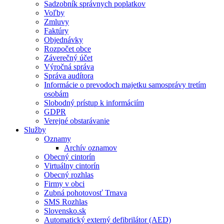
Sadzobník správnych poplatkov
Voľby
Zmluvy
Faktúry
Objednávky
Rozpočet obce
Záverečný účet
Výročná správa
Správa audítora
Informácie o prevodoch majetku samosprávy tretím
osobám
Slobodný prístup k informáciím
GDPR
Verejné obstarávanie
Služby
Oznamy
Archív oznamov
Obecný cintorín
Virtuálny cintorín
Obecný rozhlas
Firmy v obci
Zubná pohotovosť Trnava
SMS Rozhlas
Slovensko.sk
Automatický externý defibrilátor (AED)