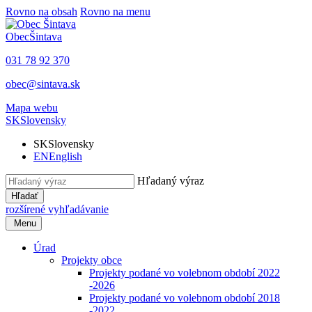
Rovno na obsah
Rovno na menu
Obec
Šintava
031 78 92 370
obec@sintava.sk
Mapa webu
SK
Slovensky
SK
Slovensky
EN
English
Hľadaný výraz
Hľadať
rozšírené vyhľadávanie
Menu
Úrad
Projekty obce
Projekty podané vo volebnom období 2022
-2026
Projekty podané vo volebnom období 2018
-2022