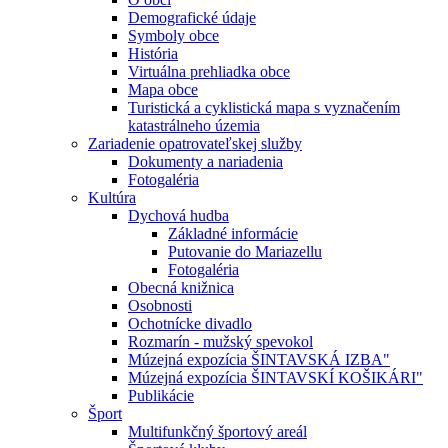
Demografické údaje
Symboly obce
História
Virtuálna prehliadka obce
Mapa obce
Turistická a cyklistická mapa s vyznačením
katastrálneho územia
Zariadenie opatrovateľskej služby
Dokumenty a nariadenia
Fotogaléria
Kultúra
Dychová hudba
Základné informácie
Putovanie do Mariazellu
Fotogaléria
Obecná knižnica
Osobnosti
Ochotnícke divadlo
Rozmarín - mužský spevokol
Múzejná expozícia ŠINTAVSKÁ IZBA"
Múzejná expozícia ŠINTAVSKÍ KOŠIKÁRI"
Publikácie
Šport
Multifunkčný športový areál