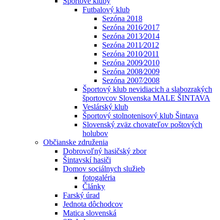
Športové kluby
Futbalový klub
Sezóna 2018
Sezóna 2016⁄2017
Sezóna 2013⁄2014
Sezóna 2011⁄2012
Sezóna 2010⁄2011
Sezóna 2009⁄2010
Sezóna 2008⁄2009
Sezóna 2007⁄2008
Športový klub nevidiacich a slabozrakých
športovcov Slovenska MALE ŠINTAVA
Veslárský klub
Športový stolnotenisový klub Šintava
Slovenský zväz chovateľov poštových
holubov
Občianske združenia
Dobrovoľný hasičský zbor
Šintavskí hasiči
Domov sociálnych služieb
fotogaléria
Články
Farský úrad
Jednota dôchodcov
Matica slovenská