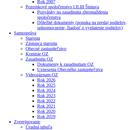
Rok 2007
Pozemkové spoločenstvo I.II.III Šintava
Pozvánky na zasadnutia zhromaždenia
spoločenstva
Dôležité dokumenty (ponuka na predaj podielov,
splnomocnenie, žiadosť o vyplatenie podielov)
Samospráva
Starosta
Zástupca starostu
Obecné zastupiteľstvo
Komisie OZ
Zasadnutia OZ
Dokumenty k zasadnutiam OZ
Uznesenia Obecného zastupiteľstva
Videozáznam OZ
Rok 2026
Rok 2025
Rok 2024
Rok 2023
Rok 2022
Rok 2021
Rok 2020
Rok 2019
Zverejnovanie
Úradná tabuľa