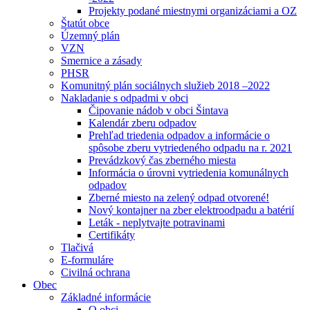
Projekty podané miestnymi organizáciami a OZ
Štatút obce
Územný plán
VZN
Smernice a zásady
PHSR
Komunitný plán sociálnych služieb 2018 –2022
Nakladanie s odpadmi v obci
Čipovanie nádob v obci Šintava
Kalendár zberu odpadov
Prehľad triedenia odpadov a informácie o
spôsobe zberu vytriedeného odpadu na r. 2021
Prevádzkový čas zberného miesta
Informácia o úrovni vytriedenia komunálnych
odpadov
Zberné miesto na zelený odpad otvorené!
Nový kontajner na zber elektroodpadu a batérií
Leták - neplytvajte potravinami
Certifikáty
Tlačivá
E-formuláre
Civilná ochrana
Obec
Základné informácie
O obci