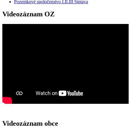
Pozemkové spoločenstvo I.II.III Šintava
Videozáznam OZ
Videozáznam obce