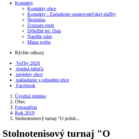
Kontakty
Kontakty obce
Kontakty - Zariadenie opatrovateľskej služby
Štruktúra
Zoznam osob
Dôležité tel. čísla
Napište nám
Mapa webu
Rýchle odkazy
Voľby 2026
úradná tabuľa
projekty obce
nakladanie s odpadmi obce
Facebook
Úvodná stránka
Obec
Fotogaléria
Rok 2019
Stolnotenisový turnaj "O pohár...
Stolnotenisový turnaj "O