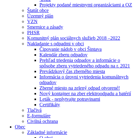
Projekty podané miestnymi organizáciami a OZ
Štatút obce
Územný plán
VZN
Smernice a zásady
PHSR
Komunitný plán sociálnych služieb 2018 –2022
Nakladanie s odpadmi v obci
Čipovanie nádob v obci Šintava
Kalendár zberu odpadov
Prehľad triedenia odpadov a informácie o
spôsobe zberu vytriedeného odpadu na r. 2021
Prevádzkový čas zberného miesta
Informácia o úrovni vytriedenia komunálnych
odpadov
Zberné miesto na zelený odpad otvorené!
Nový kontajner na zber elektroodpadu a batérií
Leták - neplytvajte potravinami
Certifikáty
Tlačivá
E-formuláre
Civilná ochrana
Obec
Základné informácie
O obci