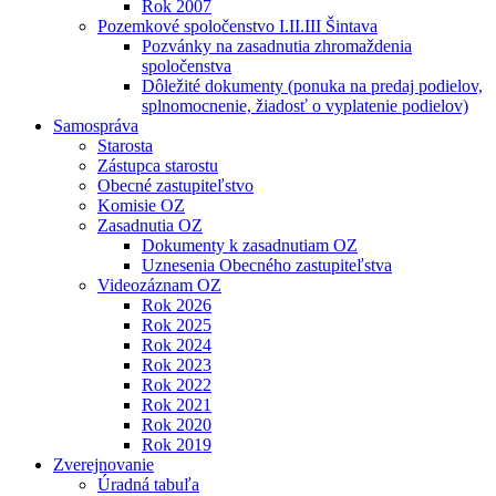
Rok 2007
Pozemkové spoločenstvo I.II.III Šintava
Pozvánky na zasadnutia zhromaždenia
spoločenstva
Dôležité dokumenty (ponuka na predaj podielov,
splnomocnenie, žiadosť o vyplatenie podielov)
Samospráva
Starosta
Zástupca starostu
Obecné zastupiteľstvo
Komisie OZ
Zasadnutia OZ
Dokumenty k zasadnutiam OZ
Uznesenia Obecného zastupiteľstva
Videozáznam OZ
Rok 2026
Rok 2025
Rok 2024
Rok 2023
Rok 2022
Rok 2021
Rok 2020
Rok 2019
Zverejnovanie
Úradná tabuľa