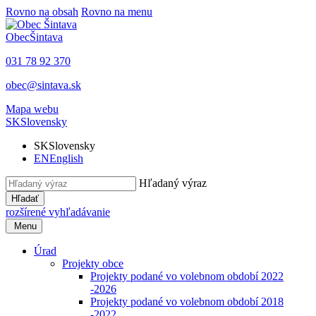
Rovno na obsah
Rovno na menu
Obec
Šintava
031 78 92 370
obec@sintava.sk
Mapa webu
SK
Slovensky
SK
Slovensky
EN
English
Hľadaný výraz
Hľadať
rozšírené vyhľadávanie
Menu
Úrad
Projekty obce
Projekty podané vo volebnom období 2022
-2026
Projekty podané vo volebnom období 2018
-2022