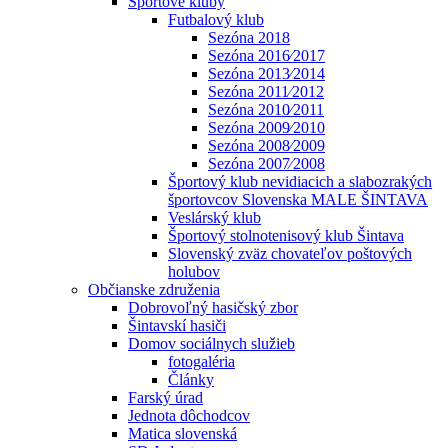
Športové kluby
Futbalový klub
Sezóna 2018
Sezóna 2016⁄2017
Sezóna 2013⁄2014
Sezóna 2011⁄2012
Sezóna 2010⁄2011
Sezóna 2009⁄2010
Sezóna 2008⁄2009
Sezóna 2007⁄2008
Športový klub nevidiacich a slabozrakých
športovcov Slovenska MALE ŠINTAVA
Veslárský klub
Športový stolnotenisový klub Šintava
Slovenský zväz chovateľov poštových
holubov
Občianske združenia
Dobrovoľný hasičský zbor
Šintavskí hasiči
Domov sociálnych služieb
fotogaléria
Články
Farský úrad
Jednota dôchodcov
Matica slovenská