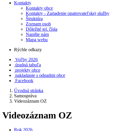
Kontakty
Kontakty obce
Kontakty - Zariadenie opatrovateľskej služby
Štruktúra
Zoznam osob
Dôležité tel. čísla
Napište nám
Mapa webu
Rýchle odkazy
Voľby 2026
úradná tabuľa
projekty obce
nakladanie s odpadmi obce
Facebook
Úvodná stránka
Samospráva
Videozáznam OZ
Videozáznam OZ
Rok 2026