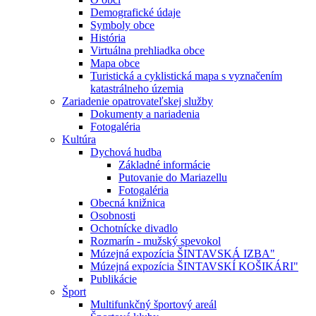
Demografické údaje
Symboly obce
História
Virtuálna prehliadka obce
Mapa obce
Turistická a cyklistická mapa s vyznačením
katastrálneho územia
Zariadenie opatrovateľskej služby
Dokumenty a nariadenia
Fotogaléria
Kultúra
Dychová hudba
Základné informácie
Putovanie do Mariazellu
Fotogaléria
Obecná knižnica
Osobnosti
Ochotnícke divadlo
Rozmarín - mužský spevokol
Múzejná expozícia ŠINTAVSKÁ IZBA"
Múzejná expozícia ŠINTAVSKÍ KOŠIKÁRI"
Publikácie
Šport
Multifunkčný športový areál