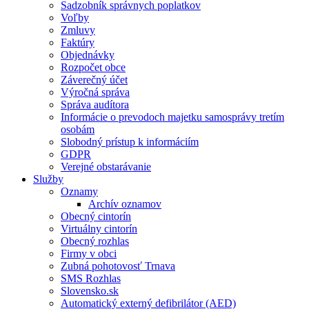
Sadzobník správnych poplatkov
Voľby
Zmluvy
Faktúry
Objednávky
Rozpočet obce
Záverečný účet
Výročná správa
Správa audítora
Informácie o prevodoch majetku samosprávy tretím
osobám
Slobodný prístup k informáciím
GDPR
Verejné obstarávanie
Služby
Oznamy
Archív oznamov
Obecný cintorín
Virtuálny cintorín
Obecný rozhlas
Firmy v obci
Zubná pohotovosť Trnava
SMS Rozhlas
Slovensko.sk
Automatický externý defibrilátor (AED)