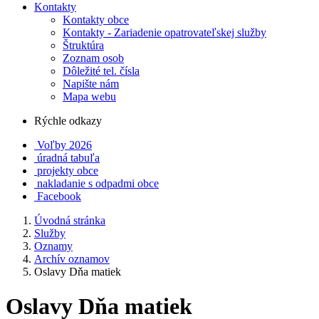
Kontakty
Kontakty obce
Kontakty - Zariadenie opatrovateľskej služby
Štruktúra
Zoznam osob
Dôležité tel. čísla
Napište nám
Mapa webu
Rýchle odkazy
Voľby 2026
úradná tabuľa
projekty obce
nakladanie s odpadmi obce
Facebook
Úvodná stránka
Služby
Oznamy
Archív oznamov
Oslavy Dňa matiek
Oslavy Dňa matiek