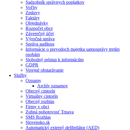
Sadzobník správnych poplatkov
Voľby
Zmluvy
Faktúry
Objednávky
Rozpočet obce
Záverečný účet
Výročná správa
Správa audítora
Informácie o prevodoch majetku samosprávy tretím
osobám
Slobodný prístup k informáciím
GDPR
Verejné obstarávanie
Služby
Oznamy
Archív oznamov
Obecný cintorín
Virtuálny cintorín
Obecný rozhlas
Firmy v obci
Zubná pohotovosť Trnava
SMS Rozhlas
Slovensko.sk
Automatický externý defibrilátor (AED)