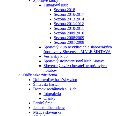
Športové kluby
Futbalový klub
Sezóna 2018
Sezóna 2016⁄2017
Sezóna 2013⁄2014
Sezóna 2011⁄2012
Sezóna 2010⁄2011
Sezóna 2009⁄2010
Sezóna 2008⁄2009
Sezóna 2007⁄2008
Športový klub nevidiacich a slabozrakých
športovcov Slovenska MALE ŠINTAVA
Veslárský klub
Športový stolnotenisový klub Šintava
Slovenský zväz chovateľov poštových
holubov
Občianske združenia
Dobrovoľný hasičský zbor
Šintavskí hasiči
Domov sociálnych služieb
fotogaléria
Články
Farský úrad
Jednota dôchodcov
Matica slovenská