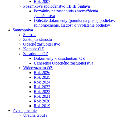
Rok 2007
Pozemkové spoločenstvo I.II.III Šintava
Pozvánky na zasadnutia zhromaždenia
spoločenstva
Dôležité dokumenty (ponuka na predaj podielov,
splnomocnenie, žiadosť o vyplatenie podielov)
Samospráva
Starosta
Zástupca starostu
Obecné zastupiteľstvo
Komisie OZ
Zasadnutia OZ
Dokumenty k zasadnutiam OZ
Uznesenia Obecného zastupiteľstva
Videozáznam OZ
Rok 2026
Rok 2025
Rok 2024
Rok 2023
Rok 2022
Rok 2021
Rok 2020
Rok 2019
Zverejnovanie
Úradná tabuľa