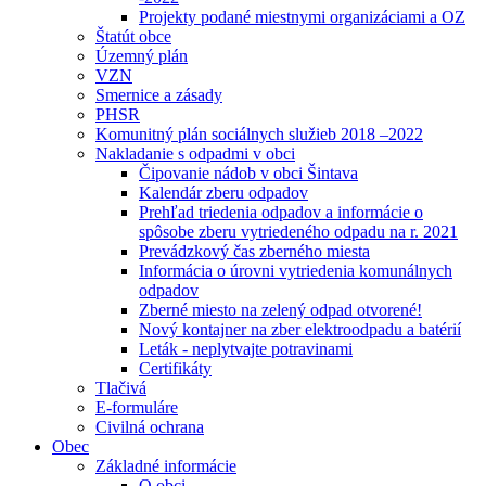
Projekty podané miestnymi organizáciami a OZ
Štatút obce
Územný plán
VZN
Smernice a zásady
PHSR
Komunitný plán sociálnych služieb 2018 –2022
Nakladanie s odpadmi v obci
Čipovanie nádob v obci Šintava
Kalendár zberu odpadov
Prehľad triedenia odpadov a informácie o
spôsobe zberu vytriedeného odpadu na r. 2021
Prevádzkový čas zberného miesta
Informácia o úrovni vytriedenia komunálnych
odpadov
Zberné miesto na zelený odpad otvorené!
Nový kontajner na zber elektroodpadu a batérií
Leták - neplytvajte potravinami
Certifikáty
Tlačivá
E-formuláre
Civilná ochrana
Obec
Základné informácie
O obci