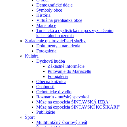
Demografické údaje
Symboly obce
História
Virtuálna prehliadka obce
Mapa obce
Turistická a cyklistická mapa s vyznačením
katastrálneho územia
Zariadenie opatrovateľskej služby
Dokumenty a nariadenia
Fotogaléria
Kultúra
Dychová hudba
Základné informácie
Putovanie do Mariazellu
Fotogaléria
Obecná knižnica
Osobnosti
Ochotnícke divadlo
Rozmarín - mužský spevokol
Múzejná expozícia ŠINTAVSKÁ IZBA"
Múzejná expozícia ŠINTAVSKÍ KOŠIKÁRI"
Publikácie
Šport
Multifunkčný športový areál