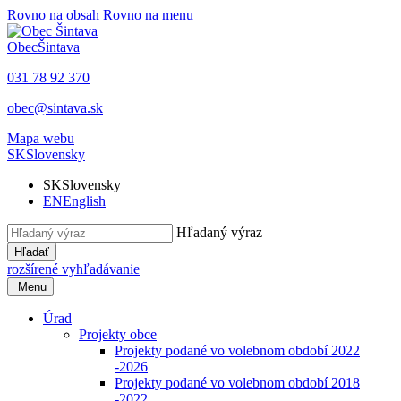
Rovno na obsah
Rovno na menu
Obec
Šintava
031 78 92 370
obec@sintava.sk
Mapa webu
SK
Slovensky
SK
Slovensky
EN
English
Hľadaný výraz
Hľadať
rozšírené vyhľadávanie
Menu
Úrad
Projekty obce
Projekty podané vo volebnom období 2022
-2026
Projekty podané vo volebnom období 2018
-2022