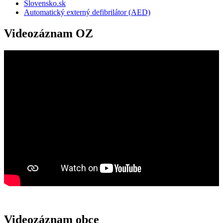
Slovensko.sk
Automatický externý defibrilátor (AED)
Videozáznam OZ
Videozáznam obce