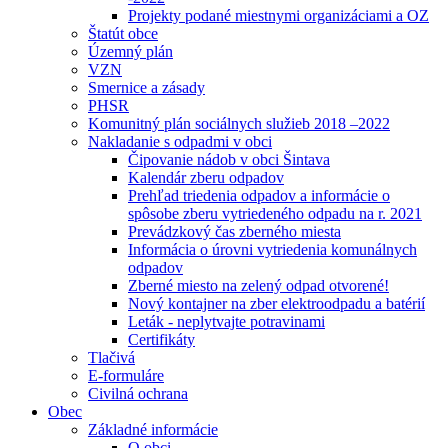
Projekty podané miestnymi organizáciami a OZ
Štatút obce
Územný plán
VZN
Smernice a zásady
PHSR
Komunitný plán sociálnych služieb 2018 –2022
Nakladanie s odpadmi v obci
Čipovanie nádob v obci Šintava
Kalendár zberu odpadov
Prehľad triedenia odpadov a informácie o
spôsobe zberu vytriedeného odpadu na r. 2021
Prevádzkový čas zberného miesta
Informácia o úrovni vytriedenia komunálnych
odpadov
Zberné miesto na zelený odpad otvorené!
Nový kontajner na zber elektroodpadu a batérií
Leták - neplytvajte potravinami
Certifikáty
Tlačivá
E-formuláre
Civilná ochrana
Obec
Základné informácie
O obci