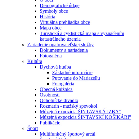
Demografické údaje
Symboly obce
História
Virtuálna prehliadka obce
Mapa obce
Turistická a cyklistická mapa s vyznačením
katastrálneho územia
Zariadenie opatrovateľskej služby
Dokumenty a nariadenia
Fotogaléria
Kultúra
Dychová hudba
Základné informácie
Putovanie do Mariazellu
Fotogaléria
Obecná knižnica
Osobnosti
Ochotnícke divadlo
Rozmarín - mužský spevokol
Múzejná expozícia ŠINTAVSKÁ IZBA"
Múzejná expozícia ŠINTAVSKÍ KOŠIKÁRI"
Publikácie
Šport
Multifunkčný športový areál