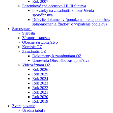
Rok 2007
Pozemkové spoločenstvo I.II.III Šintava
Pozvánky na zasadnutia zhromaždenia
spoločenstva
Dôležité dokumenty (ponuka na predaj podielov,
splnomocnenie, žiadosť o vyplatenie podielov)
Samospráva
Starosta
Zástupca starostu
Obecné zastupiteľstvo
Komisie OZ
Zasadnutia OZ
Dokumenty k zasadnutiam OZ
Uznesenia Obecného zastupiteľstva
Videozáznam OZ
Rok 2026
Rok 2025
Rok 2024
Rok 2023
Rok 2022
Rok 2021
Rok 2020
Rok 2019
Zverejnovanie
Úradná tabuľa