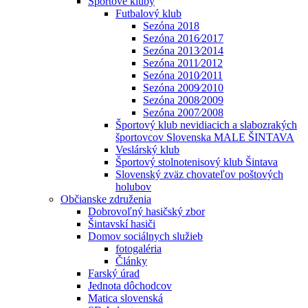
Športové kluby
Futbalový klub
Sezóna 2018
Sezóna 2016⁄2017
Sezóna 2013⁄2014
Sezóna 2011⁄2012
Sezóna 2010⁄2011
Sezóna 2009⁄2010
Sezóna 2008⁄2009
Sezóna 2007⁄2008
Športový klub nevidiacich a slabozrakých
športovcov Slovenska MALE ŠINTAVA
Veslárský klub
Športový stolnotenisový klub Šintava
Slovenský zväz chovateľov poštových
holubov
Občianske združenia
Dobrovoľný hasičský zbor
Šintavskí hasiči
Domov sociálnych služieb
fotogaléria
Články
Farský úrad
Jednota dôchodcov
Matica slovenská