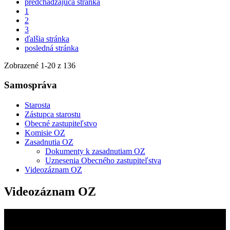
predchádzajúca stránka
1
2
3
ďalšia stránka
posledná stránka
Zobrazené
1
-
20
z 136
Samospráva
Starosta
Zástupca starostu
Obecné zastupiteľstvo
Komisie OZ
Zasadnutia OZ
Dokumenty k zasadnutiam OZ
Uznesenia Obecného zastupiteľstva
Videozáznam OZ
Videozáznam OZ