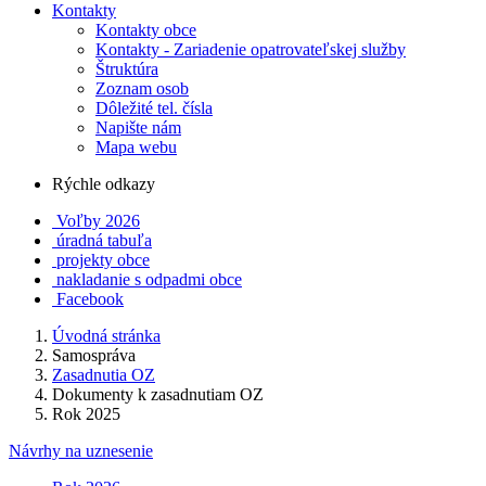
Kontakty
Kontakty obce
Kontakty - Zariadenie opatrovateľskej služby
Štruktúra
Zoznam osob
Dôležité tel. čísla
Napište nám
Mapa webu
Rýchle odkazy
Voľby 2026
úradná tabuľa
projekty obce
nakladanie s odpadmi obce
Facebook
Úvodná stránka
Samospráva
Zasadnutia OZ
Dokumenty k zasadnutiam OZ
Rok 2025
Návrhy na uznesenie