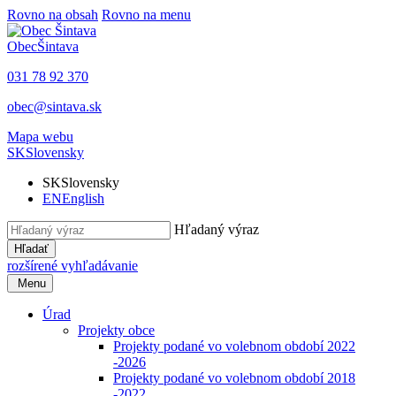
Rovno na obsah
Rovno na menu
Obec
Šintava
031 78 92 370
obec@sintava.sk
Mapa webu
SK
Slovensky
SK
Slovensky
EN
English
Hľadaný výraz
Hľadať
rozšírené vyhľadávanie
Menu
Úrad
Projekty obce
Projekty podané vo volebnom období 2022
-2026
Projekty podané vo volebnom období 2018
-2022