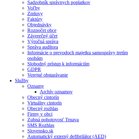
Sadzobník správnych poplatkov
Voľby
Zmluvy
Faktúry
Objednávky
Rozpočet obce
Záverečný účet
Výročná správa
Správa audítora
Informácie o prevodoch majetku samosprávy tretím
osobám
Slobodný prístup k informáciím
GDPR
Verejné obstarávanie
Služby
Oznamy
Archív oznamov
Obecný cintorín
Virtuálny cintorín
Obecný rozhlas
Firmy v obci
Zubná pohotovosť Trnava
SMS Rozhlas
Slovensko.sk
Automatický externý defibrilátor (AED)