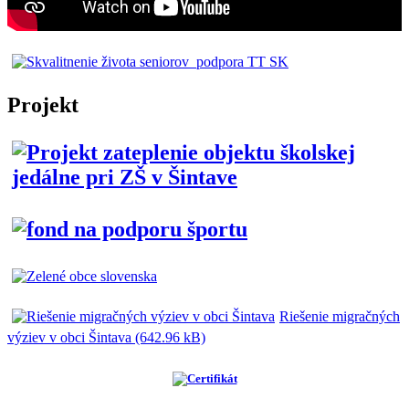
Projekt
Riešenie migračných
výziev v obci Šintava (642.96 kB)