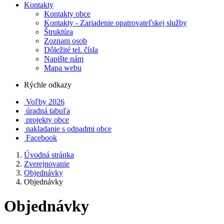
Kontakty
Kontakty obce
Kontakty - Zariadenie opatrovateľskej služby
Štruktúra
Zoznam osob
Dôležité tel. čísla
Napište nám
Mapa webu
Rýchle odkazy
Voľby 2026
úradná tabuľa
projekty obce
nakladanie s odpadmi obce
Facebook
Úvodná stránka
Zverejnovanie
Objednávky
Objednávky
Objednávky