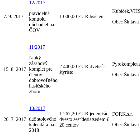
12/2017
Kubíček,VHS,
pravidelná
7. 9. 2017
1 000,00 EUR tisíc eur
kontrolu
Obec Šintava
dúchadiel na
ČOV
11/2017
ľahký
zásahový
Pyrokomplet,s
2 400,00 EUR dvetisíc
komplet pre
15. 8. 2017
štyristo
členov
Obec Šintava
dobrovoľného
hasičského
zboru
10/2017
1 267,20 EUR jedentisíc
FORK,s.r.
tlač stolového
26. 7. 2017
dvesto šesťdesiatsedem €
kalendára na r.
Obec Šintava
20 centov
2018