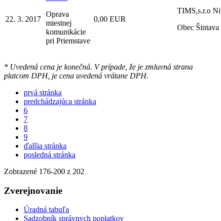
TIMS,s.r.o Ni
Oprava
22. 3. 2017
0,00 EUR
miestnej
Obec Šintava
komunikácie
pri Priemstave
* Uvedená cena je konečná. V prípade, že je zmluvná strana
platcom DPH, je cena uvedená vrátane DPH.
prvá stránka
predchádzajúca stránka
6
7
8
9
ďalšia stránka
posledná stránka
Zobrazené
176
-
200
z 202
Zverejnovanie
Úradná tabuľa
Sadzobník správnych poplatkov