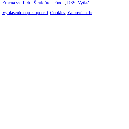
Zmena vzhľadu
,
Štruktúra stránok
,
RSS
,
Vytlačiť
Vyhlásenie o prístupnosti
,
Cookies
,
Webové sídlo