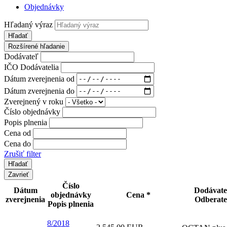
Objednávky
Hľadaný výraz
Hľadať
Rozšírené hľadanie
Dodávateľ
IČO Dodávatelia
Dátum zverejnenia od
Dátum zverejnenia do
Zverejnený v roku
Číslo objednávky
Popis plnenia
Cena od
Cena do
Zrušiť filter
Zavrieť
Číslo
Dátum
Dodávate
objednávky
Cena *
zverejnenia
Odberate
Popis plnenia
8/2018