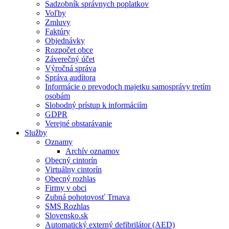
Sadzobník správnych poplatkov
Voľby
Zmluvy
Faktúry
Objednávky
Rozpočet obce
Záverečný účet
Výročná správa
Správa audítora
Informácie o prevodoch majetku samosprávy tretím
osobám
Slobodný prístup k informáciím
GDPR
Verejné obstarávanie
Služby
Oznamy
Archív oznamov
Obecný cintorín
Virtuálny cintorín
Obecný rozhlas
Firmy v obci
Zubná pohotovosť Trnava
SMS Rozhlas
Slovensko.sk
Automatický externý defibrilátor (AED)