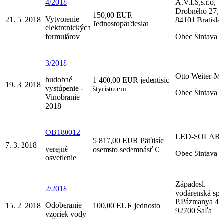
4/2018
A.V.I.S,s.r.o,
Drobného 27,
150,00 EUR
Vytvorenie
21. 5. 2018
84101 Bratisl
Jednostopäťdesiat
elektronických
formulárov
Obec Šintava
3/2018
Otto Weiter-
hudobné
1 400,00 EUR jedentisíc
19. 3. 2018
vystúpenie -
štyristo eur
Obec Šintava
Vinobranie
2018
OB180012
LED-SOLAR,s
5 817,00 EUR Päťtisíc
7. 3. 2018
verejné
osemsto sedemnásť €
Obec Šintava
osvetlenie
Západosl.
2/2018
vodárenská sp
P.Pázmanya 4
Odoberanie
15. 2. 2018
100,00 EUR jednosto
92700 Šaľa
vzoriek vody