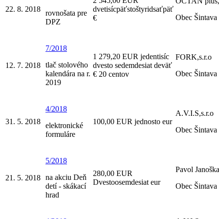
2 545,00 EUR
OCTAN plus, 
22. 8. 2018
dvetisícpäťstoštyridsaťpäť
rovnošata pre
Obec Šintava
€
DPZ
7/2018
1 279,20 EUR jedentisíc
FORK,s.r.o
tlač stolového
12. 7. 2018
dvesto sedemdesiat deväť
kalendára na r.
Obec Šintava
€ 20 centov
2019
4/2018
A.V.I.S,s.r.o
31. 5. 2018
100,00 EUR jednosto eur
elektronické
Obec Šintava
formuláre
5/2018
Pavol Janošk
280,00 EUR
na akciu Deň
21. 5. 2018
Dvestoosemdesiat eur
detí - skákací
Obec Šintava
hrad