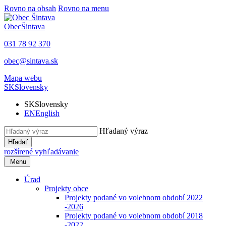
Rovno na obsah
Rovno na menu
Obec
Šintava
031 78 92 370
obec@sintava.sk
Mapa webu
SK
Slovensky
SK
Slovensky
EN
English
Hľadaný výraz
Hľadať
rozšírené vyhľadávanie
Menu
Úrad
Projekty obce
Projekty podané vo volebnom období 2022
-2026
Projekty podané vo volebnom období 2018
-2022