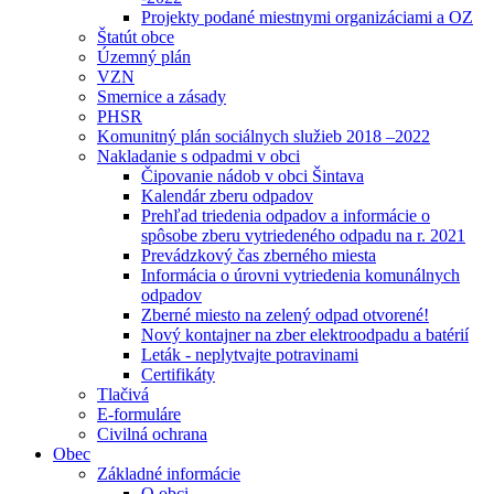
Projekty podané miestnymi organizáciami a OZ
Štatút obce
Územný plán
VZN
Smernice a zásady
PHSR
Komunitný plán sociálnych služieb 2018 –2022
Nakladanie s odpadmi v obci
Čipovanie nádob v obci Šintava
Kalendár zberu odpadov
Prehľad triedenia odpadov a informácie o
spôsobe zberu vytriedeného odpadu na r. 2021
Prevádzkový čas zberného miesta
Informácia o úrovni vytriedenia komunálnych
odpadov
Zberné miesto na zelený odpad otvorené!
Nový kontajner na zber elektroodpadu a batérií
Leták - neplytvajte potravinami
Certifikáty
Tlačivá
E-formuláre
Civilná ochrana
Obec
Základné informácie
O obci