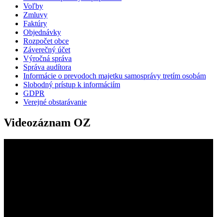
Voľby
Zmluvy
Faktúry
Objednávky
Rozpočet obce
Záverečný účet
Výročná správa
Správa audítora
Informácie o prevodoch majetku samosprávy tretím osobám
Slobodný prístup k informáciím
GDPR
Verejné obstarávanie
Videozáznam OZ