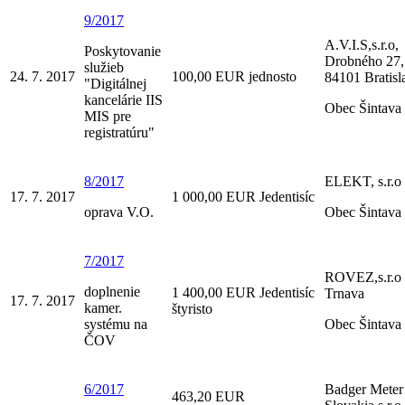
9/2017
A.V.I.S,s.r.o,
Poskytovanie
Drobného 27,
služieb
24. 7. 2017
100,00 EUR jednosto
84101 Bratisl
"Digitálnej
kancelárie IIS
Obec Šintava
MIS pre
registratúru"
8/2017
ELEKT, s.r.o
17. 7. 2017
1 000,00 EUR Jedentisíc
oprava V.O.
Obec Šintava
7/2017
ROVEZ,s.r.o
doplnenie
1 400,00 EUR Jedentisíc
Trnava
17. 7. 2017
kamer.
štyristo
systému na
Obec Šintava
ČOV
6/2017
Badger Meter
463,20 EUR