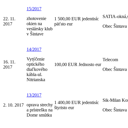
15/2017
SATIA-okná,s
zhotovenie
22. 11.
1 500,00 EUR jedentisíc
okien na
2017
päťsto eur
Obec Šintava
veslársky klub
v Šintave
14/2017
Vytýčenie
Telecom
16. 11.
optického
100,00 EUR Jednosto eur
2017
diaľkového
Obec Šintava
kábla-ul.
Nitrianska
13/2017
Sik-Milan Ko
1 400,00 EUR jedentisíc
oprava strechy
2. 10. 2017
štyristo eur
a prístrešku na
Obec Šintava
Dome smútku