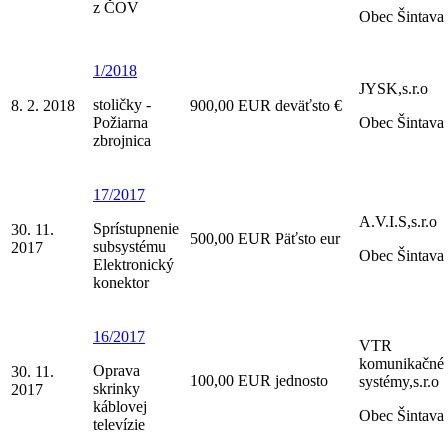
z ČOV
Obec Šintava
1/2018
JYSK,s.r.o
stoličky -
8. 2. 2018
900,00 EUR deväťsto €
Požiarna
Obec Šintava
zbrojnica
17/2017
A.V.I.S,s.r.o
Sprístupnenie
30. 11.
500,00 EUR Päťsto eur
subsystému
2017
Obec Šintava
Elektronický
konektor
16/2017
VTR
komunikačné
Oprava
30. 11.
100,00 EUR jednosto
systémy,s.r.o
skrinky
2017
káblovej
Obec Šintava
televízie