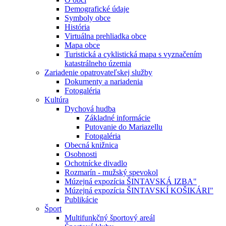
Demografické údaje
Symboly obce
História
Virtuálna prehliadka obce
Mapa obce
Turistická a cyklistická mapa s vyznačením
katastrálneho územia
Zariadenie opatrovateľskej služby
Dokumenty a nariadenia
Fotogaléria
Kultúra
Dychová hudba
Základné informácie
Putovanie do Mariazellu
Fotogaléria
Obecná knižnica
Osobnosti
Ochotnícke divadlo
Rozmarín - mužský spevokol
Múzejná expozícia ŠINTAVSKÁ IZBA"
Múzejná expozícia ŠINTAVSKÍ KOŠIKÁRI"
Publikácie
Šport
Multifunkčný športový areál