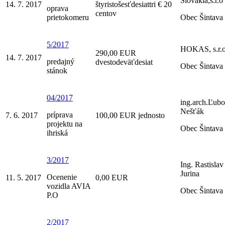
Slovakia,s.r.o
14. 7. 2017
štyristošesťdesiattri € 20
oprava
centov
prietokomeru
Obec Šintava
5/2017
HOKAS, s.r.
290,00 EUR
14. 7. 2017
predajný
dvestodeväťdesiat
Obec Šintava
stánok
04/2017
ing.arch.Ľubo
Nešťák
príprava
7. 6. 2017
100,00 EUR jednosto
projektu na
Obec Šintava
ihriská
3/2017
Ing. Rastislav
Jurina
Ocenenie
11. 5. 2017
0,00 EUR
vozidla AVIA
Obec Šintava
P.O
2/2017