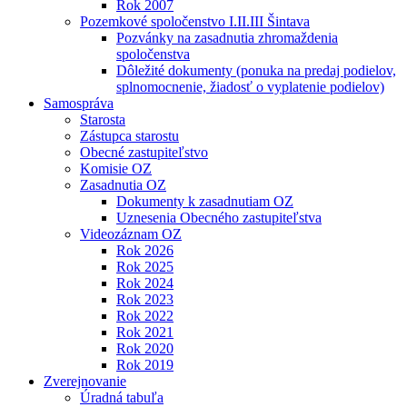
Rok 2007
Pozemkové spoločenstvo I.II.III Šintava
Pozvánky na zasadnutia zhromaždenia
spoločenstva
Dôležité dokumenty (ponuka na predaj podielov,
splnomocnenie, žiadosť o vyplatenie podielov)
Samospráva
Starosta
Zástupca starostu
Obecné zastupiteľstvo
Komisie OZ
Zasadnutia OZ
Dokumenty k zasadnutiam OZ
Uznesenia Obecného zastupiteľstva
Videozáznam OZ
Rok 2026
Rok 2025
Rok 2024
Rok 2023
Rok 2022
Rok 2021
Rok 2020
Rok 2019
Zverejnovanie
Úradná tabuľa