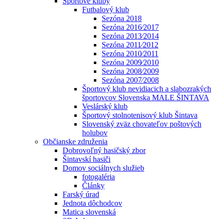
Športové kluby
Futbalový klub
Sezóna 2018
Sezóna 2016⁄2017
Sezóna 2013⁄2014
Sezóna 2011⁄2012
Sezóna 2010⁄2011
Sezóna 2009⁄2010
Sezóna 2008⁄2009
Sezóna 2007⁄2008
Športový klub nevidiacich a slabozrakých
športovcov Slovenska MALE ŠINTAVA
Veslárský klub
Športový stolnotenisový klub Šintava
Slovenský zväz chovateľov poštových
holubov
Občianske združenia
Dobrovoľný hasičský zbor
Šintavskí hasiči
Domov sociálnych služieb
fotogaléria
Články
Farský úrad
Jednota dôchodcov
Matica slovenská